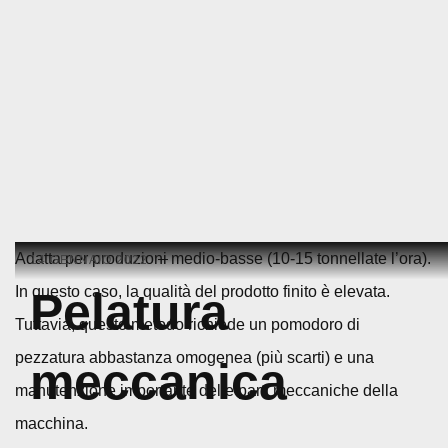
Skip
Adatta per produzioni medio-basse (10-15 tonnellate l’ora).
14 GENNAIO 2022
to
In questo caso, la qualità del prodotto finito è elevata.
Pelatura
content
Tuttavia, questo metodo richiede un pomodoro di
pezzatura abbastanza omogenea (più scarti) e una
meccanica
manutenzione importante delle parti meccaniche della
macchina.