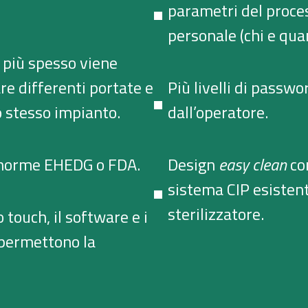
parametri del proces
personale (chi e qua
 più spesso viene
are differenti portate e
Più livelli di passwo
o stesso impianto.
dall’operatore.
 norme EHEDG o FDA.
Design
easy clean
con
sistema CIP esistent
sterilizzatore.
 touch, il software e i
 permettono la