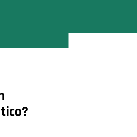
n
tico?