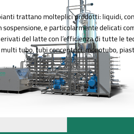
pianti trattano molteplici prodotti: liquidi, co
in sospensione, e particolarmente delicati co
erivati del latte con l’efficienza di tutte le t
: multi tubo, tubi concentrici, monotubo, pias