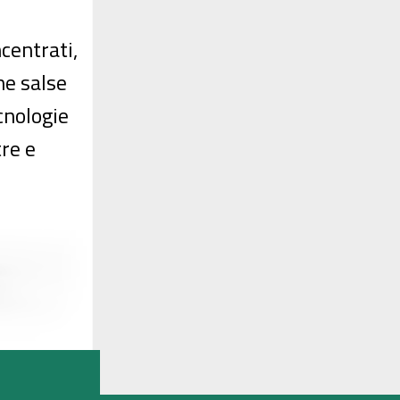
ncentrati,
me salse
ecnologie
tre e