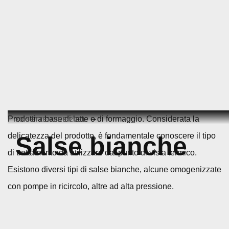
Skip
Prodotti a base di latte o di formaggio. Considerata la
30 SETTEMBRE 2021
to
delicatezza del prodotto, è fondamentale conoscere il tipo
Salse bianche
content
di trattamento da utilizzare dal punto di vista termico.
Esistono diversi tipi di salse bianche, alcune omogenizzate
con pompe in ricircolo, altre ad alta pressione.