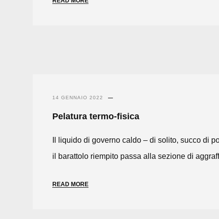
READ MORE
14 GENNAIO 2022
Pelatura termo-fisica
Il liquido di governo caldo – di solito, succo d
il barattolo riempito passa alla sezione di aggraff
READ MORE