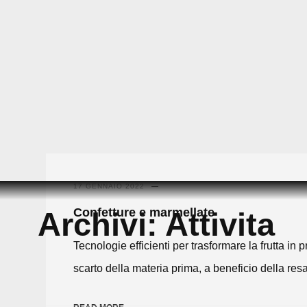
Skip
to
17 GENNAIO 2022
content
Confetture e marmellate
Archivi:
Attivita
Tecnologie efficienti per trasformare la frutta in
scarto della materia prima, a beneficio della resa