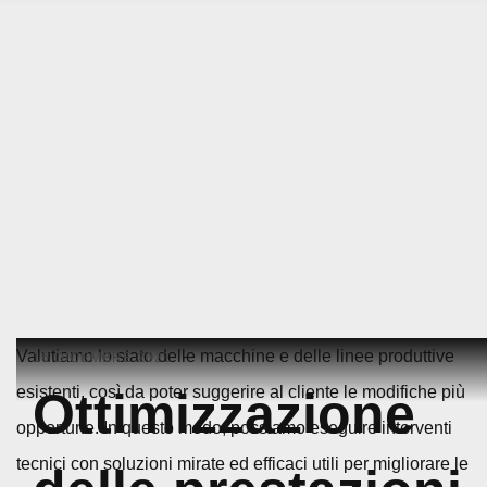
Skip
Valutiamo lo stato delle macchine e delle linee produttive
16 DICEMBRE 2021
to
esistenti, così da poter suggerire al cliente le modifiche più
Ottimizzazione
content
opportune. In questo modo, possiamo eseguire interventi
tecnici con soluzioni mirate ed efficaci utili per migliorare le