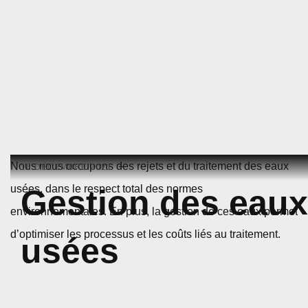
Skip
Nous nous occupons des rejets et du traitement des eaux
16 DÉCEMBRE 2021
to
usées, dans le respect total des normes
Gestion des eaux
content
environnementales. En plus, la gestion de ces eaux permet
d’optimiser les processus et les coûts liés au traitement.
usées