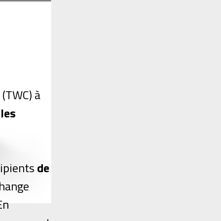
 (TWC) à
 les
cipients
de
échange
En