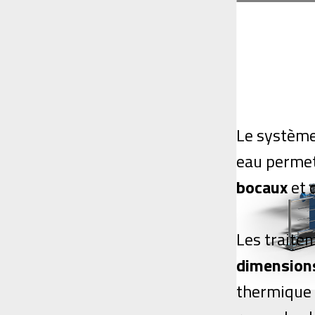
Le système
eau permet
bocaux
et 
Les traitem
dimension
thermique d