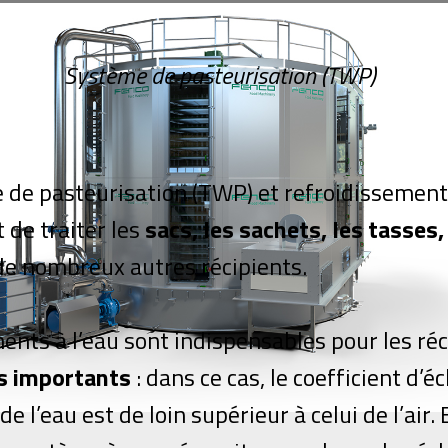
Système de pasteurisation (TWP)
 de pasteurisation (TWP) et refroidissement
 de traiter les
sacs, les sachets, les tasses,
de nombreux autres récipients.
ents à l’eau sont indispensables pour les ré
s importants
: dans ce cas, le coefficient d’
e l’eau est de loin supérieur à celui de l’air. 