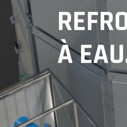
REFR
À EAU