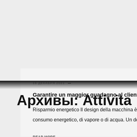
Skip
to
16 ДЕКАБРЯ 2021
content
Garantire un maggior guadagno al clien
Архивы:
Attivita
Risparmio energetico Il design della macchina è f
consumo energetico, di vapore o di acqua. Un d