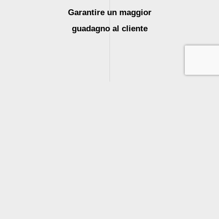
Garantire un maggior
guadagno al cliente
Companies’ Register of Parma Tax code
and VAT identification number:
IT