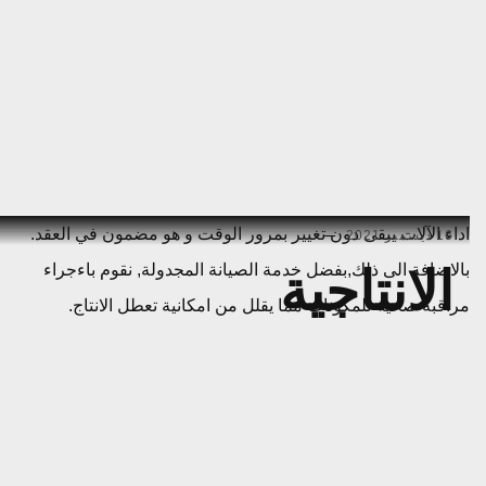
Ski
اداء الآلات يبقى دون تغيير بمرور الوقت و هو مضمون في العقد.
16 ديسمبر 2021
t
بالاضافة الى ذلك,بفضل خدمة الصيانة المجدولة, نقوم باءجراء
الانتاجية
conten
مراقبة صحية للمكونات مما يقلل من امكانية تعطل الانتاج.