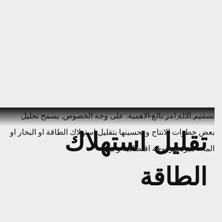
Ski
تصميم الالة امر بالغ الاهمية. على وجه الخصوص, يسمح تحليل
16 ديسمبر 2021
t
بعض خطوات الانتاج و تحسينها بتقليل استهلاك الطاقة او البخار او
تقليل استهلاك
conten
الماء. ميزة مزدوجة اقتصادية و بيئية.
الطاقة