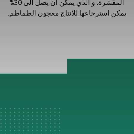
المقشرة. و الذي يمكن ان يصل الى 30%
يمكن استرجاعها للانتاج معجون الطماطم.