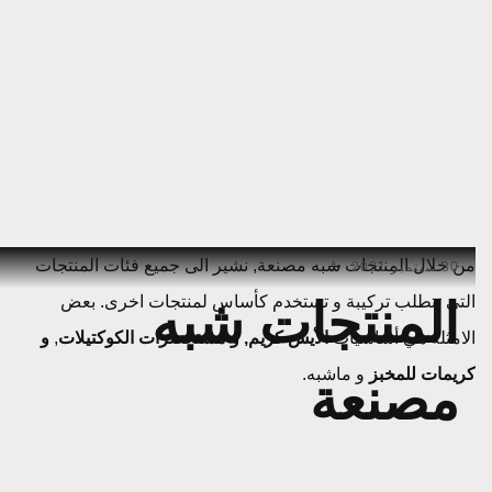
Ski
من خلال المنتجات شبه مصنعة, نشير الى جميع فئات المنتجات
30 سبتمبر 2021
t
التي تتطلب تركيبة و تستخدم كأساس لمنتجات اخرى. بعض
المنتجات شبه
conten
الامثلة هي أساسيات
الأيس كريم, و مستحضرات الكوكتيلات
,
و
كريمات للمخبز
و ماشبه.
مصنعة