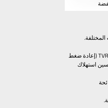
فضة
المختلفة.
يمكن تجهيز إصدارات التداول القسري او الغشاء المتساقط بنظام TVR (إعادة ضغط
ي) ، لتحسين استهلاك
ئحة
.