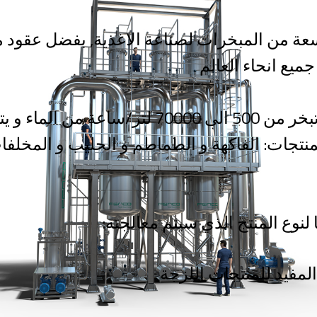
 من المبخرات لصناعة الاغذية, بفضل عقود من 
مبخراتنا يمكنها ان تبخر من 500 الى 70000 لتر/
منتجات: الفاكهة و الطماطم و الحليب و المخلفا
لنوع المنتج الذي سيتم معالجته:
لمفيد للمنتجات اللزجة