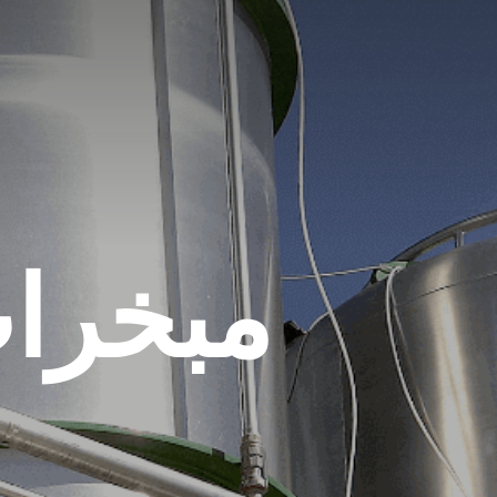
مبخرا