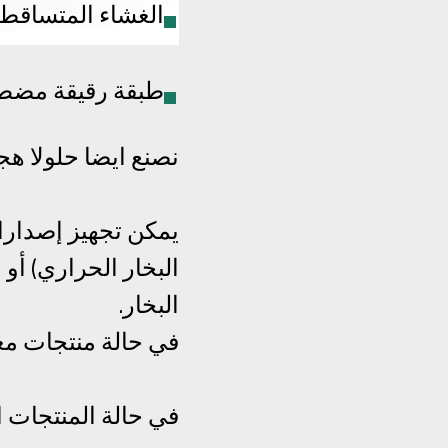
الغشاء المتساقط,
طبقة رقيقة مضطب
نصنع ايضا حلولا هج
البخار.
في حالة منتجات معي
في حالة المنتجات ا